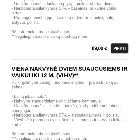
- Gausūs pusryčiai kiekvieną rytą – puikus startas dienai.
- Neribotas apsilankymas SPA – baseinas, sūkurinė vonia,
pirtys.
- Pramogos viešbutyje – žaidimų erdvė, treniruoklių salė,
aktyvus poilsis.
*Miesto mokestis neįskaičiuotas.
**Negalioja sezono ir vaikų atostogų metu.
89,00 €
PIRKTI
VIENA NAKVYNĖ DVIEM SUAUGUSIEMS IR
VAIKUI IKI 12 M. (VII-IV)**
Puiki galimybė pabėgti nuo kasdienybės ir praleisti laiką su
šeima.
Į kainą įskaičiuota*:
- Nakvynė standartiniame dviviečiame kambaryje.
- Gausūs pusryčiai – sotūs ir įvairūs, kad pradėtumėte dieną
energingai.
- Neribotas apsilankymas SPA – atsipalaidavimas ir poilsis.
- Viešbučio pramogos visai šeimai – smagus ir aktyvus laikas
kartu.
*Miesto mokestis neįskaičiuotas.
**Negalioja sezono ir vaikų atostogų metu.