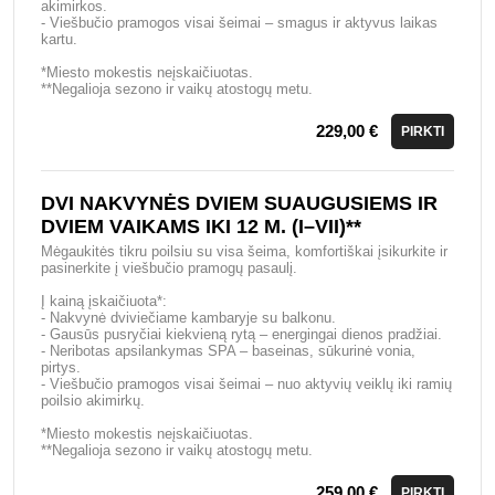
akimirkos.
- Viešbučio pramogos visai šeimai – smagus ir aktyvus laikas
kartu.
*Miesto mokestis neįskaičiuotas.
**Negalioja sezono ir vaikų atostogų metu.
229,00 €
PIRKTI
DVI NAKVYNĖS DVIEM SUAUGUSIEMS IR
DVIEM VAIKAMS IKI 12 M. (I–VII)**
Mėgaukitės tikru poilsiu su visa šeima, komfortiškai įsikurkite ir
pasinerkite į viešbučio pramogų pasaulį.
Į kainą įskaičiuota*:
- Nakvynė dviviečiame kambaryje su balkonu.
- Gausūs pusryčiai kiekvieną rytą – energingai dienos pradžiai.
- Neribotas apsilankymas SPA – baseinas, sūkurinė vonia,
pirtys.
- Viešbučio pramogos visai šeimai – nuo aktyvių veiklų iki ramių
poilsio akimirkų.
*Miesto mokestis neįskaičiuotas.
**Negalioja sezono ir vaikų atostogų metu.
259,00 €
PIRKTI