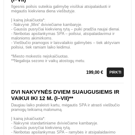
Ilgesnis poilsis suteikia galimybę visiškai atsipalaiduoti ir
mėgautis kiekviena diena viešbutyje.
Į kainą įskaičiuota*:
- Nakvynė „Mini“ dviviečiame kambaryje.
- Gausūs pusryčiai kiekvieną rytą – puiki pradžia naujai dienai.
- Neribotas apsilankymas SPA – poilsiui, atsipalaidavimui ir
malonioms akimirkoms.
- Viešbučio pramogos ir laisvalaikio galimybės – tiek aktyviam
poilsiui, tiek ramiam laiko leidimui.
*Miesto mokestis neįskaičiuotas.
**Negalioja sezono ir vaikų atostogų metu.
199,00 €
PIRKTI
DVI NAKVYNĖS DVIEM SUAUGUSIEMS IR
VAIKUI IKI 12 M. (I–VII)**
Daugiau laiko praleisti kartu, mėgautis SPA ir atrasti viešbučio
pramogų teikiamą malonumą.
Į kainą įskaičiuota*:
- Nakvynė standartiniame dviviečiame kambaryje.
- Gausūs pusryčiai kiekvieną rytą.
- Neribotas apsilankymas SPA – ramybės ir atsipalaidavimo