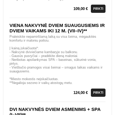
109,00 €
PIRKTI
VIENA NAKVYNĖ DVIEM SUAUGUSIEMS IR
DVIEM VAIKAMS IKI 12 M. (VII–IV)**
Praleiskite nepamirštamą laiką su visa šeima, mėgaukitės
komfortu ir maloniu poilsiu.
Į kainą įskaičiuota*:
- Nakvynė dviviečiame kambaryje su balkonu.
- Gausūs pusryčiai – pradėkite dieną maloniai.
- Neribotas apsilankymas SPA – baseinas, sūkurinė vonia,
pirtys.
- Viešbučio pramogos visai šeimai – smagus laikas vaikams ir
suaugusiems.
*Miesto mokestis neįskaičiuotas.
**Negalioja sezono ir vaikų atostogų metu.
124,00 €
PIRKTI
DVI NAKVYNĖS DVIEM ASMENIMS + SPA
(I–VII)**