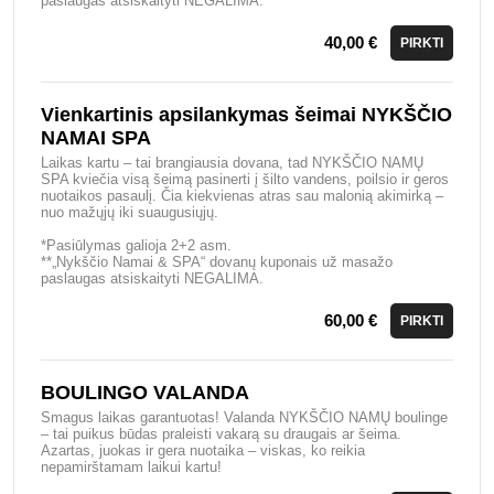
paslaugas atsiskaityti NEGALIMA.
40,00 €
PIRKTI
Vienkartinis apsilankymas šeimai NYKŠČIO
NAMAI SPA
Laikas kartu – tai brangiausia dovana, tad NYKŠČIO NAMŲ
SPA kviečia visą šeimą pasinerti į šilto vandens, poilsio ir geros
nuotaikos pasaulį. Čia kiekvienas atras sau malonią akimirką –
nuo mažųjų iki suaugusiųjų.
*Pasiūlymas galioja 2+2 asm.
**„Nykščio Namai & SPA“ dovanų kuponais už masažo
paslaugas atsiskaityti NEGALIMA.
60,00 €
PIRKTI
BOULINGO VALANDA
Smagus laikas garantuotas! Valanda NYKŠČIO NAMŲ boulinge
– tai puikus būdas praleisti vakarą su draugais ar šeima.
Azartas, juokas ir gera nuotaika – viskas, ko reikia
nepamirštamam laikui kartu!