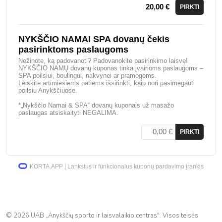
20,00 €
PIRKTI
NYKŠČIO NAMAI SPA dovanų čekis
pasirinktoms paslaugoms
Nežinote, ką padovanoti? Padovanokite pasirinkimo laisvę!
NYKŠČIO NAMŲ dovanų kuponas tinka įvairioms paslaugoms –
SPA poilsiui, boulingui, nakvynei ar pramogoms.
Leiskite artimiesiems patiems išsirinkti, kaip nori pasimėgauti
poilsiu Anykščiuose.
*„Nykščio Namai & SPA“ dovanų kuponais už masažo
paslaugas atsiskaityti NEGALIMA.
PIRKTI
KORTA.APP | Lankstus ir funkcionalus kuponų pardavimo įrankis
© 2026 UAB „Anykščių sporto ir laisvalaikio centras". Visos teisės