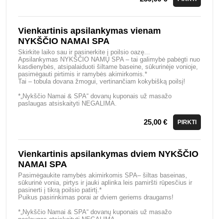
Vienkartinis apsilankymas vienam
NYKŠČIO NAMAI SPA
Skirkite laiko sau ir pasinerkite į poilsio oazę...
Apsilankymas NYKŠČIO NAMŲ SPA – tai galimybė pabėgti nuo
kasdienybės, atsipalaiduoti šiltame baseine, sūkurinėje vonioje,
pasimėgauti pirtimis ir ramybės akimirkomis.*
Tai – tobula dovana žmogui, vertinančiam kokybišką poilsį!
*„Nykščio Namai & SPA“ dovanų kuponais už masažo
paslaugas atsiskaityti NEGALIMA.
25,00 €
PIRKTI
Vienkartinis apsilankymas dviem NYKŠČIO
NAMAI SPA
Pasimėgaukite ramybės akimirkomis SPA– šiltas baseinas,
sūkurinė vonia, pirtys ir jauki aplinka leis pamiršti rūpesčius ir
pasinerti į tikrą poilsio patirtį.*
Puikus pasirinkimas porai ar dviem geriems draugams!
*„Nykščio Namai & SPA“ dovanų kuponais už masažo