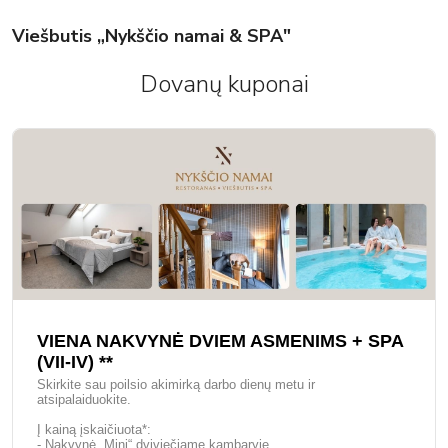
Viešbutis „Nykščio namai & SPA"
Dovanų kuponai
VIENA NAKVYNĖ DVIEM ASMENIMS + SPA
(VII-IV) **
Skirkite sau poilsio akimirką darbo dienų metu ir
atsipalaiduokite.
Į kainą įskaičiuota*:
- Nakvynė „Mini“ dviviečiame kambaryje.